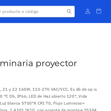
Iniciar
Carrito
r producto o código
sesión
uminaria proyector
2, 21 y 22 160W, 110-270 VAC/VCC, Ex db eb op is
00 °C Db, IP66, LED de Haz abierto 120°, Vida
Luz blanca 5700°K CRI 70, Flujo Luminoso=
Inox. 1,4301 IK10, con soporte de montaje SS304.