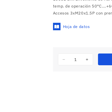
temp. de operación 50°C….+60
Accesos 3xM20x1.5P con pren
Hoja de datos
Reducir
Aumentar
cantidad
cantidad
para
para
6125/2124
6125/2124
-
-
Luminaria
Luminaria
proyector
proyector
Zona
Zona
1,2,21,22
1,2,21,22