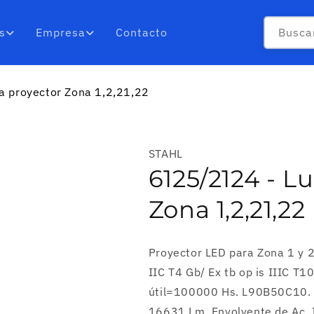
Busca
s
Empresa
Contacto
a proyector Zona 1,2,21,22
STAHL
6125/2124 - L
Zona 1,2,21,22
Proyector LED para Zona 1 y 
IIC T4 Gb/ Ex tb op is IIIC T1
útil=100000 Hs. L90B50C10. 
16631 Lm. Envolvente de Ac. 