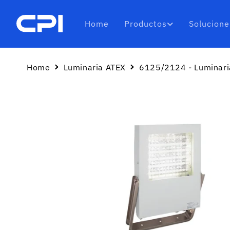
Ir
directamente
al contenido
Home
Productos
Solucione
Home
Luminaria ATEX
6125/2124 - Luminari
Ir
directamente
a la
información
del producto