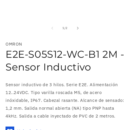
Abrir
elemento
multimedia
de
1
/
2
1
en
una
OMRON
ventana
modal
E2E-S05S12-WC-B1 2M -
Sensor Inductivo
Sensor inductivo de 3 hilos. Serie E2E. Alimentación
12..24VDC. Tipo varilla roscada M5, de acero
inóxidable, IP67. Cabezal rasante. Alcance de sensado:
1,2 mm. Salida normal abierta (NA) tipo PNP hasta
4kHz. Salida a cable inyectado de PVC de 2 metros.