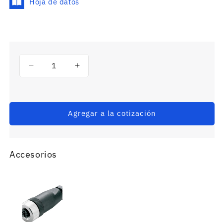
Hoja de datos
Reducir
Aumentar
cantidad
cantidad
para
para
E2E-
E2E-
S05S12-
S05S12-
Agregar a la cotización
WC-
WC-
B1
B1
2M
2M
-
-
Accesorios
Sensor
Sensor
Inductivo
Inductivo