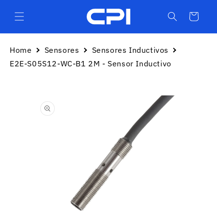
Ir
directamente
Carrito
al contenido
Home
Sensores
Sensores Inductivos
E2E-S05S12-WC-B1 2M - Sensor Inductivo
Ir
directamente
a la
información
del producto