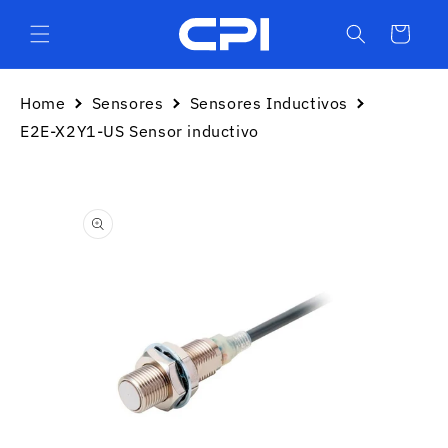
Ir
directamente
Carrito
al contenido
Home
Sensores
Sensores Inductivos
E2E-X2Y1-US Sensor inductivo
Ir
directamente
a la
información
del producto