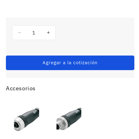
Reducir
Aumentar
cantidad
cantidad
para
para
E2E-
E2E-
X2Y1-
X2Y1-
Agregar a la cotización
US
US
Sensor
Sensor
inductivo
inductivo
Accesorios