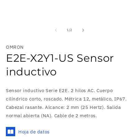
Abrir
elemento
multimedia
de
1
/
2
1
en
una
OMRON
ventana
modal
E2E-X2Y1-US Sensor
inductivo
Sensor inductivo Serie E2E. 2 hilos AC. Cuerpo
cilíndrico corto, roscado. Métrica 12, metálico, IP67.
Cabezal rasante. Alcance: 2 mm (25 Hertz). Salida
normal abierta (NA). Cable de 2 metros.
Hoja de datos