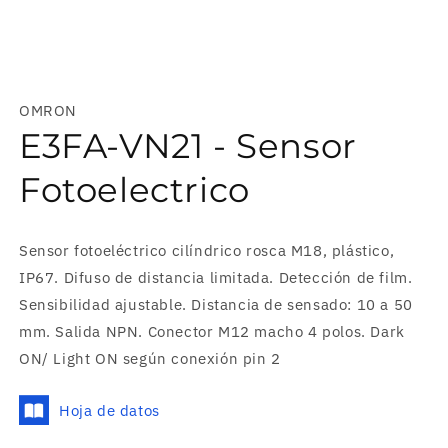
Abrir
elemento
multimedia
OMRON
1
en
E3FA-VN21 - Sensor
una
ventana
modal
Fotoelectrico
Sensor fotoeléctrico cilíndrico rosca M18, plástico,
IP67. Difuso de distancia limitada. Detección de film.
Sensibilidad ajustable. Distancia de sensado: 10 a 50
mm. Salida NPN. Conector M12 macho 4 polos. Dark
ON/ Light ON según conexión pin 2
Hoja de datos