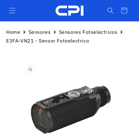
Ir
directamente
Carrito
al contenido
Home
Sensores
Sensores Fotoelectricos
E3FA-VN21 - Sensor Fotoelectrico
Ir
directamente
a la
información
del producto