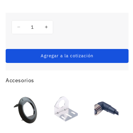
Reducir
Aumentar
cantidad
cantidad
para
para
E3FA-
E3FA-
VN21
VN21
Agregar a la cotización
-
-
Sensor
Sensor
Fotoelectrico
Fotoelectrico
Accesorios