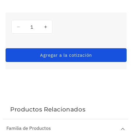
Reducir
Aumentar
cantidad
cantidad
para
para
E3Z-
E3Z-
FRN11-
FRN11-
Agregar a la cotización
2M
2M
-
-
Sensor
Sensor
Fotoelectrico
Fotoelectrico
Productos Relacionados
Familia de Productos