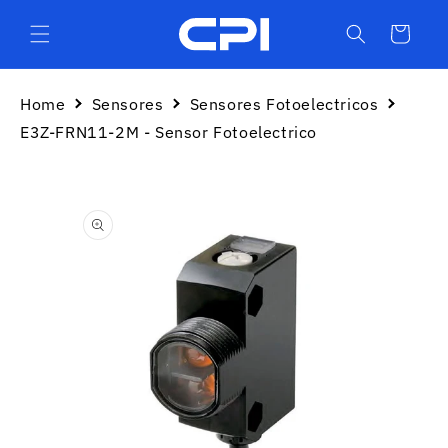
Ir
directamente
Carrito
al contenido
Home
Sensores
Sensores Fotoelectricos
E3Z-FRN11-2M - Sensor Fotoelectrico
Ir
directamente
a la
información
del producto