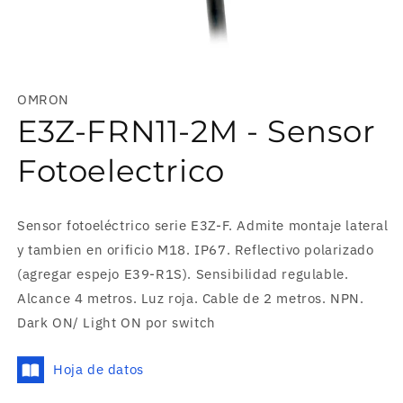
Abrir
elemento
multimedia
OMRON
1
en
E3Z-FRN11-2M - Sensor
una
ventana
modal
Fotoelectrico
Sensor fotoeléctrico serie E3Z-F. Admite montaje lateral
y tambien en orificio M18. IP67. Reflectivo polarizado
(agregar espejo E39-R1S). Sensibilidad regulable.
Alcance 4 metros. Luz roja. Cable de 2 metros. NPN.
Dark ON/ Light ON por switch
Hoja de datos