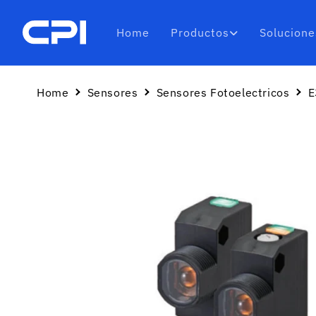
Ir
directamente
al contenido
Home
Productos
Solucione
Home
Sensores
Sensores Fotoelectricos
E
Ir
directamente
a la
información
del producto