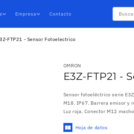
Busca
s
Empresa
Contacto
3Z-FTP21 - Sensor Fotoelectrico
OMRON
E3Z-FTP21 - S
Sensor fotoeléctrico serie E3Z
M18. IP67. Barrera emisor y r
Luz roja. Conector M12 macho 
Hoja de datos