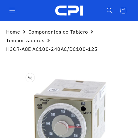
Ir
directamente
Carrito
al contenido
Home
Componentes de Tablero
Temporizadores
H3CR-A8E AC100-240AC/DC100-125
Ir
directamente
a la
información
del producto