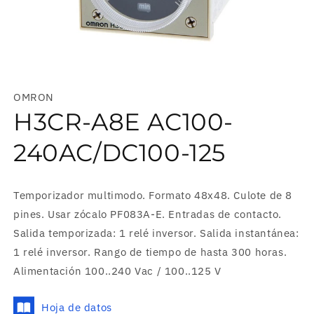
Abrir
elemento
multimedia
OMRON
1
en
H3CR-A8E AC100-
una
ventana
modal
240AC/DC100-125
Temporizador multimodo. Formato 48x48. Culote de 8
pines. Usar zócalo PF083A-E. Entradas de contacto.
Salida temporizada: 1 relé inversor. Salida instantánea:
1 relé inversor. Rango de tiempo de hasta 300 horas.
Alimentación 100..240 Vac / 100..125 V
Hoja de datos