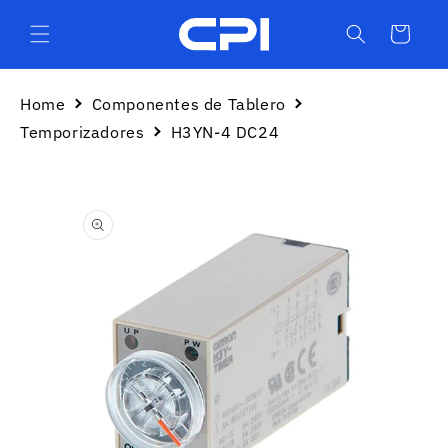
Ir
directamente
Carrito
al contenido
Home
Componentes de Tablero
Temporizadores
H3YN-4 DC24
Ir
directamente
a la
información
del producto