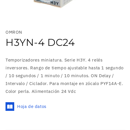
Abrir
elemento
multimedia
OMRON
1
en
H3YN-4 DC24
una
ventana
modal
Temporizadores miniatura. Serie H3Y. 4 relés
inversores. Rango de tiempo ajustable hasta 1 segundo
/ 10 segundos / 1 minuto / 10 minutos. ON Delay /
Intervalo / Ciclador. Para montaje en zócalo PYF14A-E.
Color perla. Alimentación 24 Vdc
Hoja de datos