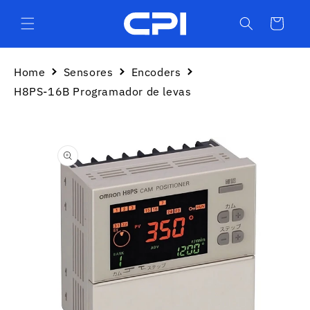
Ir
directamente
Carrito
al contenido
Home
Sensores
Encoders
H8PS-16B Programador de levas
Ir
directamente
a la
información
del producto