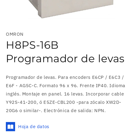
Abrir
elemento
multimedia
OMRON
1
en
H8PS-16B
una
ventana
modal
Programador de levas
Programador de levas. Para encoders E6CP / E6C3 /
E6F - AG5C-C. Formato 96 x 96. Frente IP40. Idioma
inglés. Montaje en panel. 16 levas. Incorporar cable
Y92S-41-200, ó E5ZE-CBL200 -para zócalo XW2D-
20G6 o similar-. Electrónica de salida: NPN.
Hoja de datos