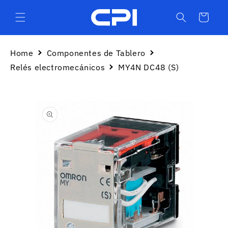
Ir
directamente
Carrito
al contenido
Home
Componentes de Tablero
Relés electromecánicos
MY4N DC48 (S)
Ir
directamente
a la
información
del producto