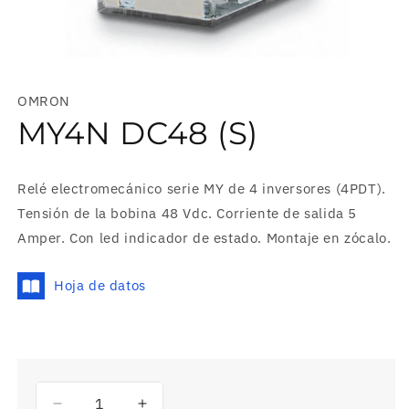
Abrir
elemento
multimedia
OMRON
1
en
MY4N DC48 (S)
una
ventana
modal
Relé electromecánico serie MY de 4 inversores (4PDT).
Tensión de la bobina 48 Vdc. Corriente de salida 5
Amper. Con led indicador de estado. Montaje en zócalo.
Hoja de datos