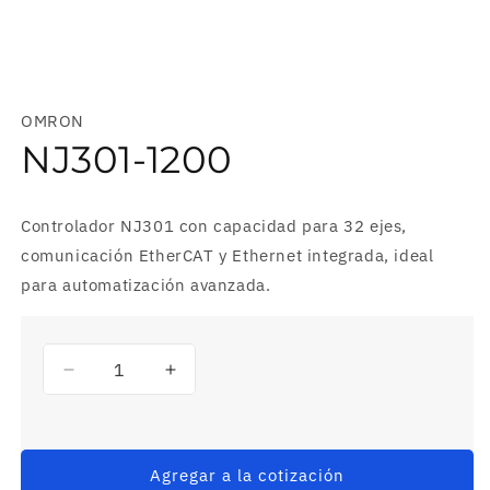
Abrir
elemento
multimedia
OMRON
1
en
NJ301-1200
una
ventana
modal
Controlador NJ301 con capacidad para 32 ejes,
comunicación EtherCAT y Ethernet integrada, ideal
para automatización avanzada.
Reducir
Aumentar
cantidad
cantidad
para
para
NJ301-
NJ301-
1200
1200
Agregar a la cotización