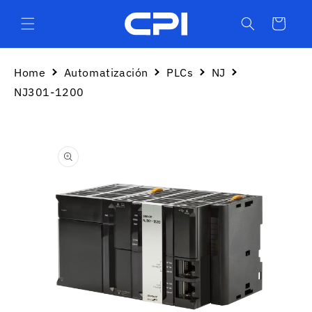
Ir
directamente
Carrito
al contenido
Home
Automatización
PLCs
NJ
NJ301-1200
Ir
directamente
a la
información
del producto